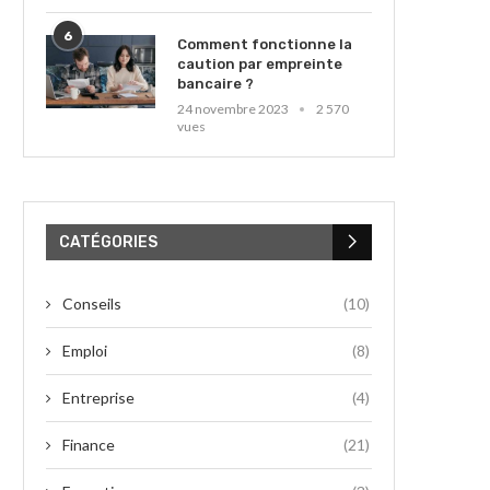
6
Comment fonctionne la
caution par empreinte
bancaire ?
24 novembre 2023
2 570
vues
CATÉGORIES
Conseils
(10)
Emploi
(8)
Entreprise
(4)
Finance
(21)