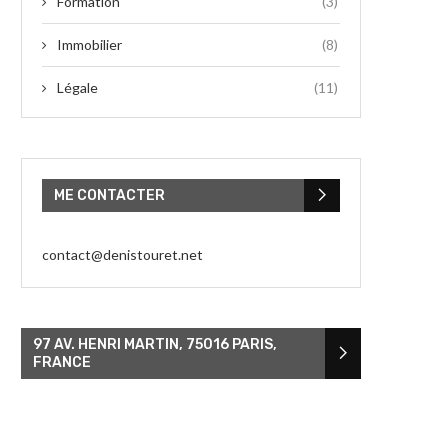
Formation
(3)
Immobilier
(8)
Légale
(11)
ME CONTACTER
contact@denistouret.net
97 AV. HENRI MARTIN, 75016 PARIS,
FRANCE