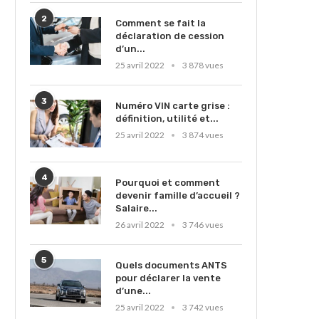
2
Comment se fait la
déclaration de cession
d’un...
25 avril 2022
3 878 vues
3
Numéro VIN carte grise :
définition, utilité et...
25 avril 2022
3 874 vues
4
Pourquoi et comment
devenir famille d’accueil ?
Salaire...
26 avril 2022
3 746 vues
5
Quels documents ANTS
pour déclarer la vente
d’une...
25 avril 2022
3 742 vues